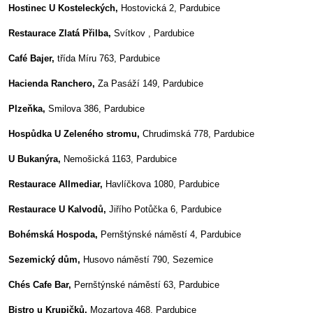
Hostinec U Kosteleckých,
Hostovická 2, Pardubice
Restaurace Zlatá Přilba,
Svítkov , Pardubice
Café Bajer,
třída Míru 763, Pardubice
Hacienda Ranchero,
Za Pasáží 149, Pardubice
Plzeňka,
Smilova 386, Pardubice
Hospůdka U Zeleného stromu,
Chrudimská 778, Pardubice
U Bukanýra,
Nemošická 1163, Pardubice
Restaurace Allmediar,
Havlíčkova 1080, Pardubice
Restaurace U Kalvodů,
Jiřího Potůčka 6, Pardubice
Bohémská Hospoda,
Pernštýnské náměstí 4, Pardubice
Sezemický dům,
Husovo náměstí 790, Sezemice
Chés Cafe Bar,
Pernštýnské náměstí 63, Pardubice
Bistro u Krupičků,
Mozartova 468, Pardubice