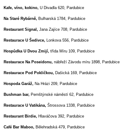
Kafe, víno, kokino,
U Divadla 620, Pardubice
Na Staré Rybárně,
Bulharská 1784, Pardubice
Restaurant Signal,
Jana Zajíce 708, Pardubice
Restaurace U Šedivce,
Lonkova 556, Pardubice
Hospůdka U Dvou Zmijí,
třída Míru 109, Pardubice
Restaurace Na Poseidonu,
nábřeží Závodu míru 1898, Pardubice
Restaurace Pod Pokličkou,
Dašická 169, Pardubice
Hospoda Garáž,
Na Hrázi 209, Pardubice
Bushman bar,
Pernštýnské náměstí 62, Pardubice
Restaurace U Vatikána,
Štrossova 1338, Pardubice
Restaurant Birdie,
Hlaváčova 392, Pardubice
Café Bar Maboo,
Bělehradská 479, Pardubice