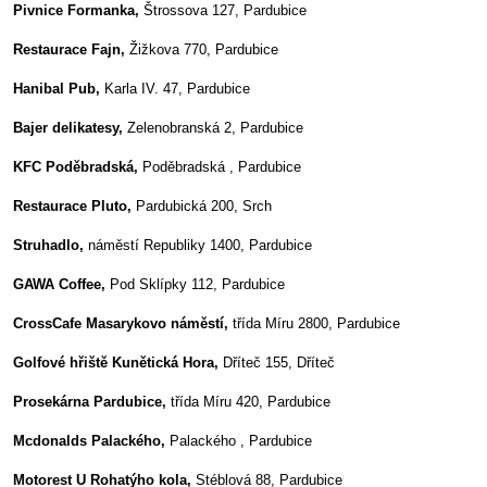
Pivnice Formanka,
Štrossova 127, Pardubice
Restaurace Fajn,
Žižkova 770, Pardubice
Hanibal Pub,
Karla IV. 47, Pardubice
Bajer delikatesy,
Zelenobranská 2, Pardubice
KFC Poděbradská,
Poděbradská , Pardubice
Restaurace Pluto,
Pardubická 200, Srch
Struhadlo,
náměstí Republiky 1400, Pardubice
GAWA Coffee,
Pod Sklípky 112, Pardubice
CrossCafe Masarykovo náměstí,
třída Míru 2800, Pardubice
Golfové hřiště Kunětická Hora,
Dříteč 155, Dříteč
Prosekárna Pardubice,
třída Míru 420, Pardubice
Mcdonalds Palackého,
Palackého , Pardubice
Motorest U Rohatýho kola,
Stéblová 88, Pardubice