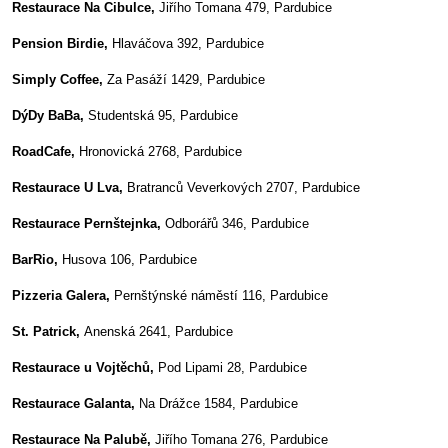
Restaurace Na Cibulce,
Jiřího Tomana 479, Pardubice
Pension Birdie,
Hlaváčova 392, Pardubice
Simply Coffee,
Za Pasáží 1429, Pardubice
DýDy BaBa,
Studentská 95, Pardubice
RoadCafe,
Hronovická 2768, Pardubice
Restaurace U Lva,
Bratranců Veverkových 2707, Pardubice
Restaurace Pernštejnka,
Odborářů 346, Pardubice
BarRio,
Husova 106, Pardubice
Pizzeria Galera,
Pernštýnské náměstí 116, Pardubice
St. Patrick,
Anenská 2641, Pardubice
Restaurace u Vojtěchů,
Pod Lipami 28, Pardubice
Restaurace Galanta,
Na Drážce 1584, Pardubice
Restaurace Na Palubě,
Jiřího Tomana 276, Pardubice