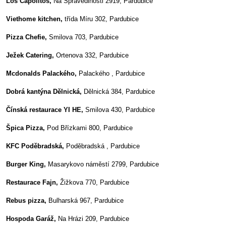
Los Capolitos,
Na Spravedlnosti 2919, Pardubice
Viethome kitchen,
třída Míru 302, Pardubice
Pizza Chefie,
Smilova 703, Pardubice
Ježek Catering,
Ortenova 332, Pardubice
Mcdonalds Palackého,
Palackého , Pardubice
Dobrá kantýna Dělnická,
Dělnická 384, Pardubice
Čínská restaurace YI HE,
Smilova 430, Pardubice
Špica Pizza,
Pod Břízkami 800, Pardubice
KFC Poděbradská,
Poděbradská , Pardubice
Burger King,
Masarykovo náměstí 2799, Pardubice
Restaurace Fajn,
Žižkova 770, Pardubice
Rebus pizza,
Bulharská 967, Pardubice
Hospoda Garáž,
Na Hrázi 209, Pardubice