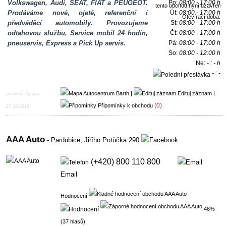
Volkswagen, Audi, SEAT, FIAT a PEUGEOT.
Po:
08:00 - 17:00 h
Prodáváme nové, ojeté, referenční i
Út:
08:00 - 17:00 h
Otevírací doba:
předváděcí automobily. Provozujeme
St:
08:00 - 17:00 h
odtahovou službu, Service mobil 24 hodin,
Čt:
08:00 - 17:00 h
pneuservis, Express a Pick Up servis.
Pá:
08:00 - 17:00 h
So:
08:00 - 12:00 h
Ne:
- : - h
- : -
h
|
Edituj záznam
|
poslední úprava
(0)
Připomínky k obchodu
27.10.2015
AAA Auto
- Pardubice,
Jiřího Potůčka 290
(+420) 800 110 800
Email
Hodnocení
46%
(37 hlasů)