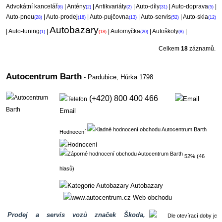
Advokátní kancelář
|
Antény
|
Antikvariáty
|
Auto-díly
|
Auto-doprava
|
(6)
(2)
(2)
(31)
(5)
Auto-pneu
|
Auto-prodej
|
Auto-pujčovna
|
Auto-servis
|
Auto-skla
(28)
(18)
(13)
(52)
(12)
Autobazary
|
Auto-tuning
|
|
Automyčka
|
Autoškoly
|
(1)
(18)
(20)
(8)
Celkem
18
záznamů.
Autocentrum Barth
- Pardubice,
Hůrka 1798
(+420) 800 400 466
Email
Hodnocení
52% (46
hlasů)
Autobazary
Web obchodu
Prodej a servis vozů značek Škoda,