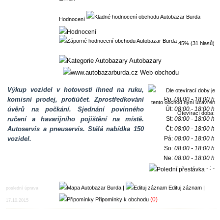
Hodnocení
45% (31 hlasů)
Autobazary
Web obchodu
Výkup vozidel v hotovosti ihned na ruku,
komisní prodej, protiúčet. Zprostředkování
Po:
08:00 - 18:00 h
úvěrů na počkání. Sjednání povinného
Út:
08:00 - 18:00 h
Otevírací doba:
ručení a havarijního pojištění na místě.
St:
08:00 - 18:00 h
Autoservis a pneuservis. Stálá nabídka 150
Čt:
08:00 - 18:00 h
vozidel.
Pá:
08:00 - 18:00 h
So:
08:00 - 18:00 h
Ne:
08:00 - 18:00 h
- : -
h
|
Edituj záznam
|
poslední úprava
(0)
Připomínky k obchodu
17.10.2015