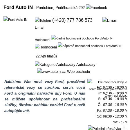
Ford Auto IN
- Pardubice,
Poděbradská 292
(+420) 777 786 573
Email
Hodnocení
22%(9 hlasů)
Autobazary
Web obchodu
Nabízíme Vám nové vozy Ford, prověřené
referentské vozy se zárukou, servis vozů
Po:
07:30 - 18:00 h
Ford a originální náhradní díly Ford. U nás
Út:
07:30 - 18:00 h
Otevírací doba:
se můžete spolehnout na profesionální
St:
07:30 - 18:00 h
služby, širokou nabídku vozidel Ford v naší
Čt:
07:30 - 18:00 h
autopůjčovně.
Pá:
07:30 - 18:00 h
So:
08:30 - 12:30 h
Ne:
- : - h
- : -