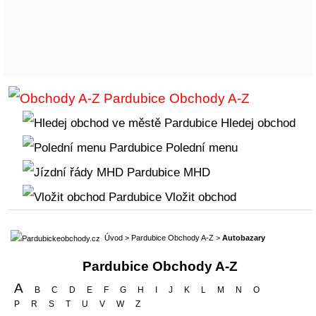
Obchody A-Z
Hledej obchod
Polední menu
MHD
Vložit obchod
Úvod
>
Pardubice Obchody A-Z
>
Autobazary
Pardubice Obchody A-Z
A
B
C
D
E
F
G
H
I
J
K
L
M
N
O
P
R
S
T
U
V
W
Z