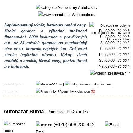
Autobazary
Web obchodu
Nepřekonatelný výběr, bezkonkurenční ceny,
široké garance a výhodné možnosti
Po:
09:00 - 21:00 h
financování. 8000 kvalitních a prověřených
Út:
09:00 - 21:00 h
Otevírací doba:
aut. Až 24 měsíců garance na mechanický
St:
09:00 - 21:00 h
stav vozu, kontrola najetých km. Doživotní
Čt:
09:00 - 21:00 h
záruka legálního původu. Výkup všech
Pá:
09:00 - 21:00 h
modelů a značek, férové ceny, peníze ihned
So:
09:00 - 21:00 h
a v hotovosti.
Ne:
09:00 - 21:00 h
- : -
h
|
Edituj záznam
|
poslední úprava
(0)
Připomínky k obchodu
17.10.2015
Autobazar Burda
- Pardubice,
Pražská 157
(+420) 608 230 442
Email