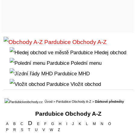
Obchody A-Z
Hledej obchod
Polední menu
MHD
Vložit obchod
Úvod
>
Pardubice Obchody A-Z
>
Dárkové předměty
Pardubice Obchody A-Z
D
A
B
C
E
F
G
H
I
J
K
L
M
N
O
P
R
S
T
U
V
W
Z