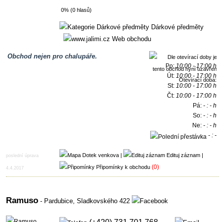
0% (0 hlasů)
Dárkové předměty
Web obchodu
Obchod nejen pro chalupáře.
Po:
10:00 - 17:00 h
Út:
10:00 - 17:00 h
Otevírací doba:
St:
10:00 - 17:00 h
Čt:
10:00 - 17:00 h
Pá:
- : - h
So:
- : - h
Ne:
- : - h
- : -
h
|
Edituj záznam
|
poslední úprava
(0)
Připomínky k obchodu
4.4.2017
Ramuso
- Pardubice,
Sladkovského 422