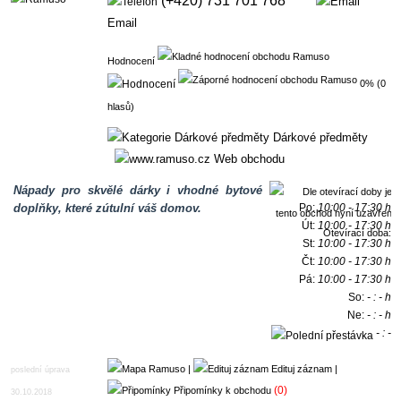
(+420) 731 701 768
Email
Hodnocení
0% (0
hlasů)
Dárkové předměty
Web obchodu
Nápady pro skvělé dárky i vhodné bytové
doplňky, které zútulní váš domov.
Po:
10:00 - 17:30 h
Út:
10:00 - 17:30 h
Otevírací doba:
St:
10:00 - 17:30 h
Čt:
10:00 - 17:30 h
Pá:
10:00 - 17:30 h
So:
- : - h
Ne:
- : - h
- : -
h
|
Edituj záznam
|
poslední úprava
(0)
Připomínky k obchodu
30.10.2018