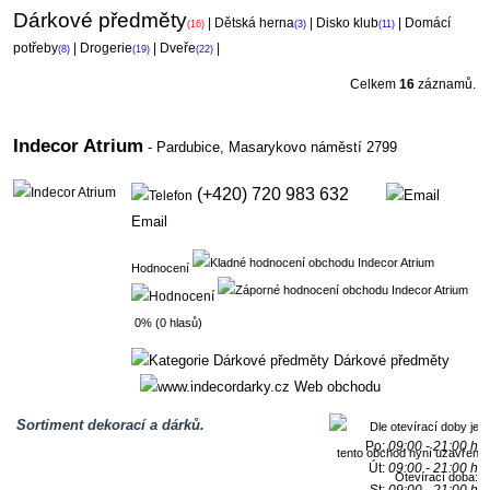
Dárkové předměty
|
Dětská herna
|
Disko klub
|
Domácí
(16)
(3)
(11)
potřeby
|
Drogerie
|
Dveře
|
(8)
(19)
(22)
Celkem
16
záznamů.
Indecor Atrium
- Pardubice,
Masarykovo náměstí 2799
(+420) 720 983 632
Email
Hodnocení
0% (0 hlasů)
Dárkové předměty
Web obchodu
Sortiment dekorací a dárků.
Po:
09:00 - 21:00 h
Út:
09:00 - 21:00 h
Otevírací doba: