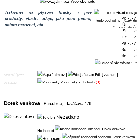
Web obchodu
Tiskneme na plyšové hračky, i jiné
produkty, vlastní údaje, jako jsou jméno,
Po:
- : - h
datum narození, atd.
Út:
- : - h
Otevírací doba:
St:
- : - h
Čt:
- : - h
Pá:
- : - h
So:
- : - h
Ne:
- : - h
- : -
h
|
Edituj záznam
|
poslední úprava
(0)
Připomínky k obchodu
30.6.2023
Dotek venkova
- Pardubice,
Hlaváčova 179
Nezadáno
Hodnocení