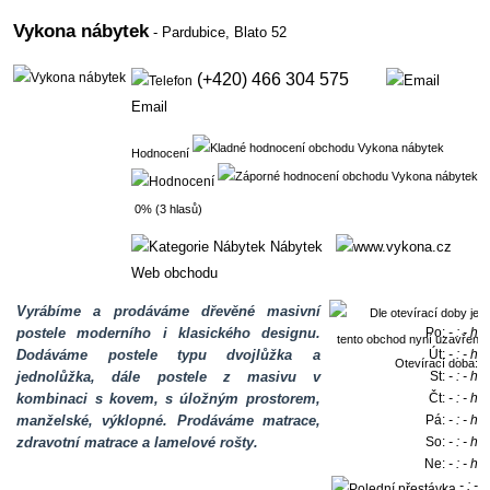
Vykona nábytek
- Pardubice,
Blato 52
(+420) 466 304 575
Email
Hodnocení
0% (3 hlasů)
Nábytek
Web obchodu
Vyrábíme a prodáváme dřevěné masivní
postele moderního i klasického designu.
Po:
- : - h
Dodáváme postele typu dvojlůžka a
Út:
- : - h
Otevírací doba:
jednolůžka, dále postele z masivu v
St:
- : - h
kombinaci s kovem, s úložným prostorem,
Čt:
- : - h
manželské, výklopné. Prodáváme matrace,
Pá:
- : - h
zdravotní matrace a lamelové rošty.
So:
- : - h
Ne:
- : - h
- : -