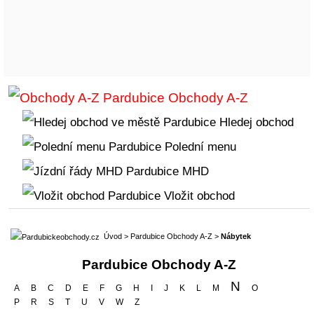
Obchody A-Z
Hledej obchod
Polední menu
MHD
Vložit obchod
Úvod
>
Pardubice Obchody A-Z
>
Nábytek
Pardubice Obchody A-Z
N
A
B
C
D
E
F
G
H
I
J
K
L
M
O
P
R
S
T
U
V
W
Z