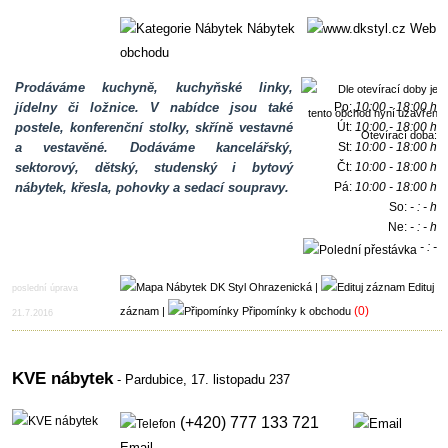
Nábytek
Web
obchodu
Prodáváme kuchyně, kuchyňské linky,
jídelny či ložnice. V nabídce jsou také
Po:
10:00 - 18:00 h
postele, konferenční stolky, skříně vestavné
Út:
10:00 - 18:00 h
Otevírací doba:
a vestavěné. Dodáváme kancelářský,
St:
10:00 - 18:00 h
sektorový, dětský, studenský i bytový
Čt:
10:00 - 18:00 h
nábytek, křesla, pohovky a sedací soupravy.
Pá:
10:00 - 18:00 h
So:
- : - h
Ne:
- : - h
- : -
h
|
Edituj
poslední úprava
(0)
záznam
|
Připomínky k obchodu
21.7.2016
KVE nábytek
- Pardubice,
17. listopadu 237
(+420) 777 133 721
Email