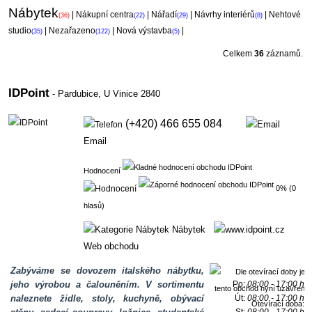
Nábytek
|
Nákupní centra
|
Nářadí
|
Návrhy interiérů
|
Nehtové
(36)
(22)
(29)
(8)
studio
|
Nezařazeno
|
Nová výstavba
|
(35)
(122)
(5)
Celkem
36
záznamů.
IDPoint
- Pardubice,
U Vinice 2840
(+420) 466 655 084
Email
Hodnocení
0% (0
hlasů)
Nábytek
Web obchodu
Zabýváme se dovozem italského nábytku,
jeho výrobou a čalouněním. V sortimentu
Po:
08:00 - 17:00 h
naleznete židle, stoly, kuchyně, obývací
Út:
08:00 - 17:00 h
Otevírací doba: