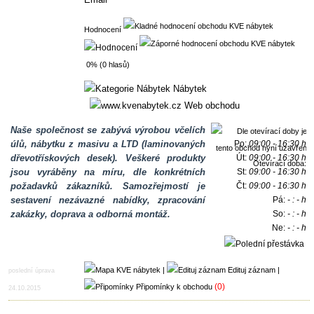
Hodnocení
0% (0 hlasů)
Nábytek
Web obchodu
Naše společnost se zabývá výrobou včelích
úlů, nábytku z masivu a LTD (laminovaných
Po:
09:00 - 16:30 h
dřevotřískových desek). Veškeré produkty
Út:
09:00 - 16:30 h
Otevírací doba:
jsou vyráběny na míru, dle konkrétních
St:
09:00 - 16:30 h
požadavků zákazníků. Samozřejmostí je
Čt:
09:00 - 16:30 h
sestavení nezávazné nabídky, zpracování
Pá:
- : - h
zakázky, doprava a odborná montáž.
So:
- : - h
Ne:
- : - h
12:00 - 13:00 h
|
Edituj záznam
|
poslední úprava
(0)
Připomínky k obchodu
24.10.2015