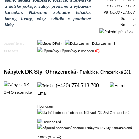
stěny, sedací soupravy, ložnice, studentské
St:
08:00 - 17:00 h
a dětské pokoje, šatny, předsíně a vybavení
Čt:
08:00 - 17:00 h
kanceláří. Nabízíme zahradní lehátka,
Pá:
08:00 - 17:00 h
lampy, lustry, vázy, svítidla a potahové
So:
- : - h
látky.
Ne:
- : - h
12:00 - 13:00 h
|
Edituj záznam
|
poslední úprava
(0)
Připomínky k obchodu
18.10.2015
Nábytek DK Styl Ohrazenická
- Pardubice,
Ohrazenická 281
(+420) 774 713 700
Email
Hodnocení
100% (3 hlasů)