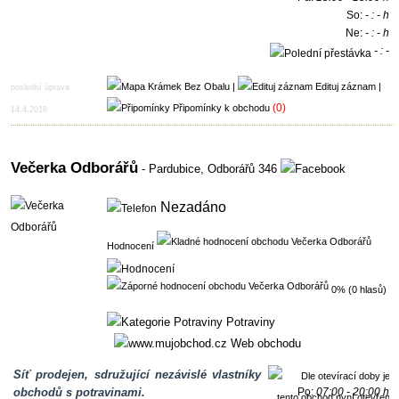
So:
- : - h
Ne:
- : - h
- : -
h
|
Edituj záznam
|
poslední úprava
(0)
Připomínky k obchodu
14.4.2018
Večerka Odborářů
- Pardubice,
Odborářů 346
Nezadáno
Hodnocení
0% (0 hlasů)
Potraviny
Web obchodu
Síť prodejen, sdružující nezávislé vlastníky
obchodů s potravinami.
Po:
07:00 - 20:00 h