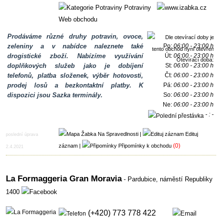
Potraviny
Web obchodu
Prodáváme různé druhy potravin, ovoce,
zeleniny a v nabídce naleznete také
Po:
06:00 - 23:00 h
drogistické zboží. Nabízíme využívání
Út:
06:00 - 23:00 h
Otevírací doba:
doplňkových služeb jako je dobíjení
St:
06:00 - 23:00 h
telefonů, platba složenek, výběr hotovosti,
Čt:
06:00 - 23:00 h
prodej losů a bezkontaktní platby. K
Pá:
06:00 - 23:00 h
dispozici jsou Sazka terminály.
So:
06:00 - 23:00 h
Ne:
06:00 - 23:00 h
- : -
h
|
Edituj
poslední úprava
(0)
záznam
|
Připomínky k obchodu
2.4.2021
La Formaggeria Gran Moravia
- Pardubice,
náměstí Republiky
1400
(+420) 773 778 422