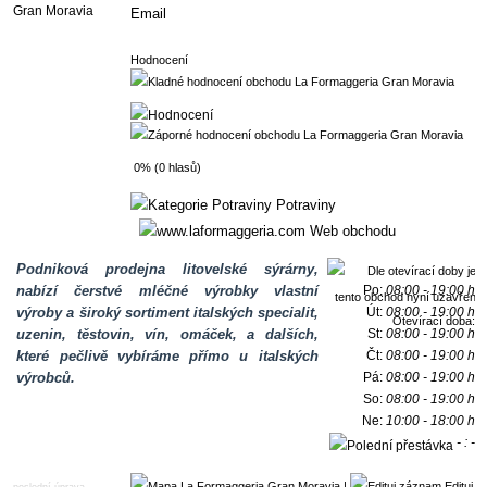
Email
Hodnocení
0% (0 hlasů)
Potraviny
Web obchodu
Podniková prodejna litovelské sýrárny,
nabízí čerstvé mléčné výrobky vlastní
Po:
08:00 - 19:00 h
výroby a široký sortiment italských specialit,
Út:
08:00 - 19:00 h
Otevírací doba:
uzenin, těstovin, vín, omáček, a dalších,
St:
08:00 - 19:00 h
které pečlivě vybíráme přímo u italských
Čt:
08:00 - 19:00 h
výrobců.
Pá:
08:00 - 19:00 h
So:
08:00 - 19:00 h
Ne:
10:00 - 18:00 h
- : -
h
|
Edituj
poslední úprava