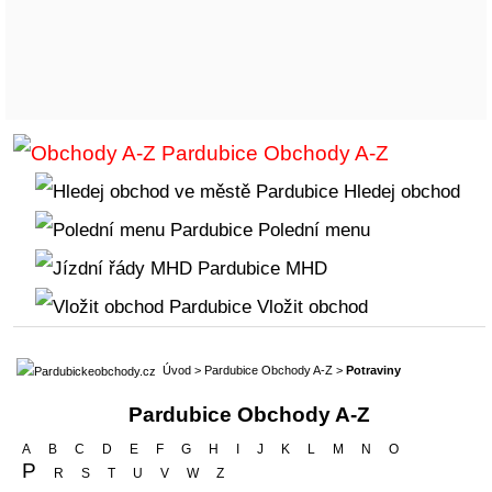
Obchody A-Z
Hledej obchod
Polední menu
MHD
Vložit obchod
Úvod
>
Pardubice Obchody A-Z
>
Potraviny
Pardubice Obchody A-Z
A
B
C
D
E
F
G
H
I
J
K
L
M
N
O
P
R
S
T
U
V
W
Z