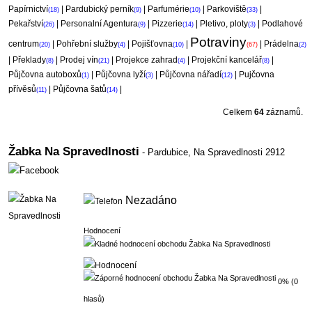
Papírnictví
|
Pardubický perník
|
Parfumérie
|
Parkoviště
|
(18)
(9)
(10)
(33)
Pekařství
|
Personalní Agentura
|
Pizzerie
|
Pletivo, ploty
|
Podlahové
(26)
(9)
(14)
(3)
Potraviny
centrum
|
Pohřební služby
|
Pojišťovna
|
|
Prádelna
(20)
(4)
(10)
(67)
(2)
|
Překlady
|
Prodej vín
|
Projekce zahrad
|
Projekční kancelář
|
(8)
(21)
(4)
(8)
Půjčovna autoboxů
|
Půjčovna lyží
|
Půjčovna nářadí
|
Pujčovna
(1)
(3)
(12)
přívěsů
|
Půjčovna šatů
|
(11)
(14)
Celkem
64
záznamů.
Žabka Na Spravedlnosti
- Pardubice,
Na Spravedlnosti 2912
Nezadáno
Hodnocení
0% (0
hlasů)