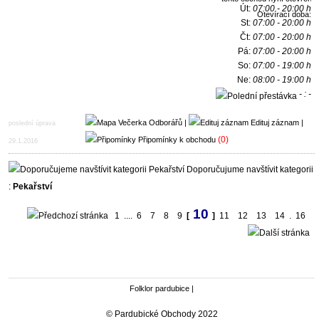
Út:
07:00 - 20:00 h
Otevírací doba:
St:
07:00 - 20:00 h
Čt:
07:00 - 20:00 h
Pá:
07:00 - 20:00 h
So:
07:00 - 19:00 h
Ne:
08:00 - 19:00 h
- : -
h
|
Edituj záznam
|
poslední úprava
(0)
Připomínky k obchodu
29.1.2016
Doporučujume navštívit kategorii
:
Pekařství
10
1
....
6
7
8
9
[
]
11
12
13
14
.
16
Folklor pardubice
|
© Pardubické Obchody 2022