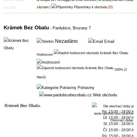
(0)
záznam
|
Připomínky k obchodu
9.11.2025
Krámek Bez Obalu
- Pardubice,
Brozany 7
Nezadáno
Email
Hodnocení
100% (2
hlasů)
Potraviny
Web obchodu
Krámek Bez Obalu.
Po:
15:00 - 18:00 h
Út:
15:00 - 18:00 h
Otevírací doba:
St:
15:00 - 18:00 h
Čt:
15:00 - 18:00 h
Pá:
15:00 - 18:00 h