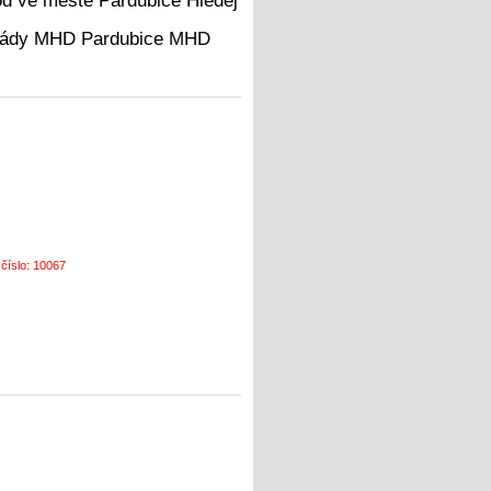
Hledej
MHD
 číslo: 10067