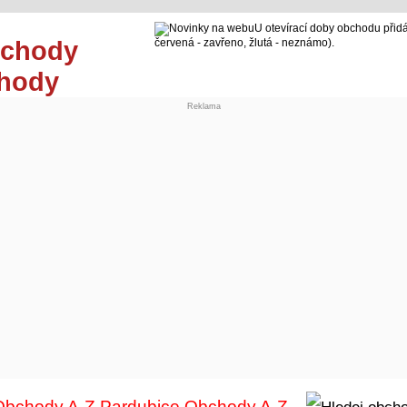
U otevírací doby obchodu přidá
červená - zavřeno, žlutá - neznámo).
chody
Reklama
Obchody A-Z