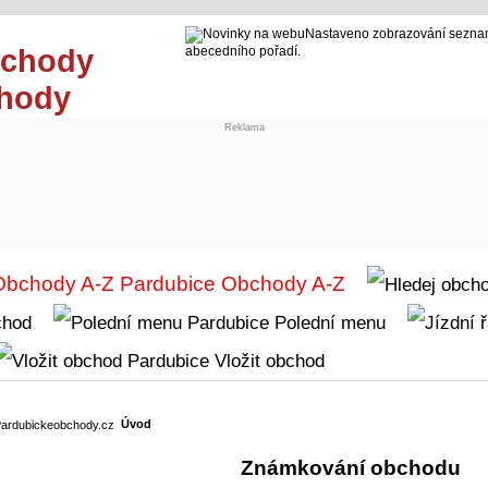
Nastaveno zobrazování seznam
abecedního pořadí.
chody
Reklama
Obchody A-Z
chod
Polední menu
Vložit obchod
Úvod
Známkování obchodu