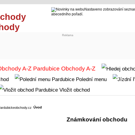
Nastaveno zobrazování seznam
abecedního pořadí.
chody
Reklama
Obchody A-Z
chod
Polední menu
Vložit obchod
Úvod
Známkování obchodu