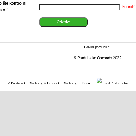
ište kontrolní
Kontrolní
slo !
Folklor pardubice
|
© Pardubické Obchody 2022
© Pardubické Obchody
,
© Hradecké Obchody
,
Další
Poslat dotaz