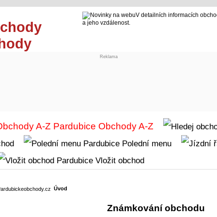
V detailních informacích obcho
a jeho vzdálenost.
chody
Reklama
Obchody A-Z
chod
Polední menu
Vložit obchod
Úvod
Známkování obchodu