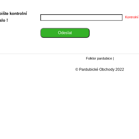
ište kontrolní
Kontrolní
slo !
Folklor pardubice
|
© Pardubické Obchody 2022