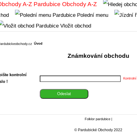
Obchody A-Z
chod
Polední menu
Vložit obchod
Úvod
Známkování obchodu
ište kontrolní
Kontrolní
slo !
Folklor pardubice
|
© Pardubické Obchody 2022