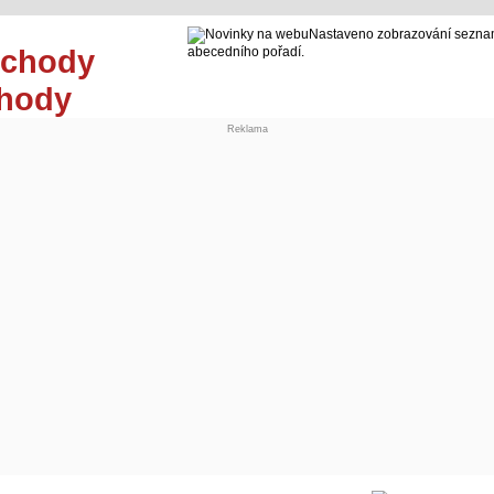
Nastaveno zobrazování seznam
abecedního pořadí.
chody
Reklama