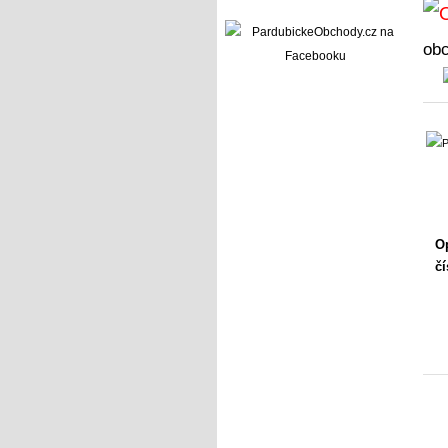
ob
Op
čí