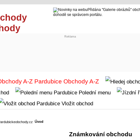
Přidána "Galerie obrázků" obc
dohodě se správcem portálu.
chody
Reklama
Obchody A-Z
chod
Polední menu
Vložit obchod
Úvod
Známkování obchodu