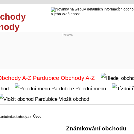
V detailních informacích obcho
a jeho vzdálenost.
chody
Reklama
Obchody A-Z
chod
Polední menu
Vložit obchod
Úvod
Známkování obchodu