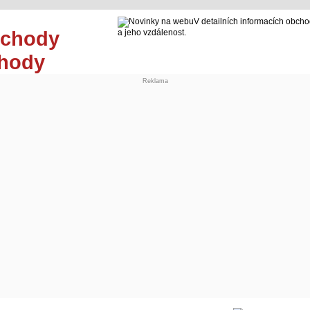
V detailních informacích obcho
a jeho vzdálenost.
chody
Reklama