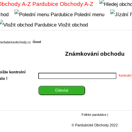
Obchody A-Z
chod
Polední menu
Vložit obchod
Úvod
Známkování obchodu
ište kontrolní
Kontrolní
slo !
Folklor pardubice
|
© Pardubické Obchody 2022