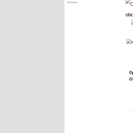
Reklama
ob
Op
čí