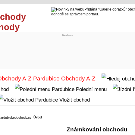
Přidána "Galerie obrázků" obc
dohodě se správcem portálu.
chody
Reklama
Obchody A-Z
chod
Polední menu
Vložit obchod
Úvod
Známkování obchodu