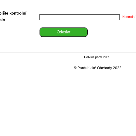
ište kontrolní
Kontrolní
slo !
Folklor pardubice
|
© Pardubické Obchody 2022