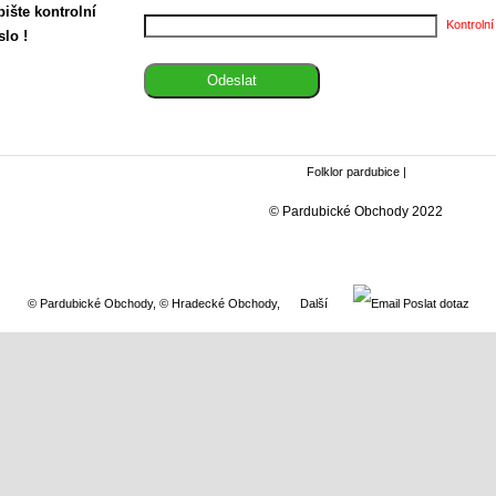
ište kontrolní
Kontrolní
slo !
Folklor pardubice
|
© Pardubické Obchody 2022
© Pardubické Obchody
,
© Hradecké Obchody
,
Další
Poslat dotaz