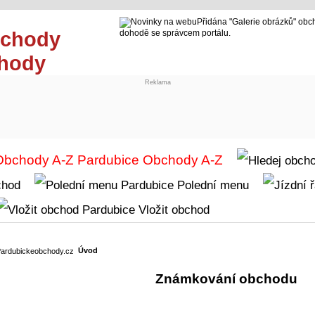
Přidána "Galerie obrázků" obc
dohodě se správcem portálu.
chody
Reklama
Obchody A-Z
chod
Polední menu
Vložit obchod
Úvod
Známkování obchodu