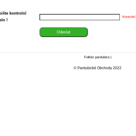
ište kontrolní
Kontrolní
slo !
Folklor pardubice
|
© Pardubické Obchody 2022