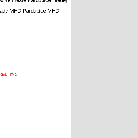
Hledej
MHD
 číslo: 8742