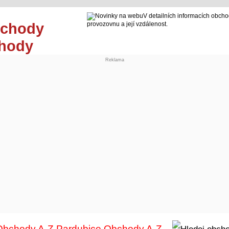
V detailních informacích obcho
provozovnu a její vzdálenost.
chody
Reklama
Obchody A-Z