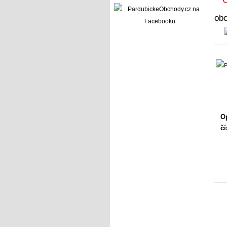
ob
Op
čí