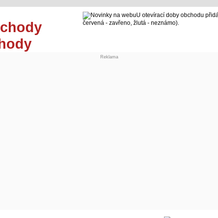
U otevírací doby obchodu přidá
červená - zavřeno, žlutá - neznámo).
chody
Reklama