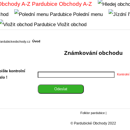
Obchody A-Z
chod
Polední menu
Vložit obchod
Úvod
Známkování obchodu
ište kontrolní
Kontrolní
slo !
Folklor pardubice
|
© Pardubické Obchody 2022