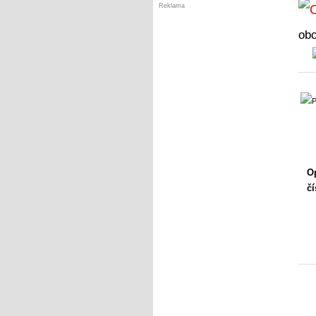
Reklama
ob
Op
čí