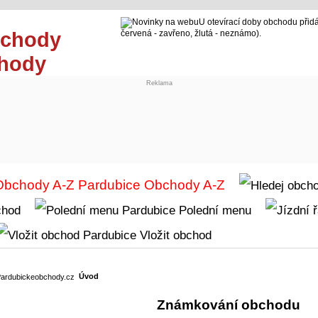
U otevírací doby obchodu přidá
červená - zavřeno, žlutá - neznámo).
chody
Reklama
Obchody A-Z
chod
Polední menu
Vložit obchod
Úvod
Známkování obchodu