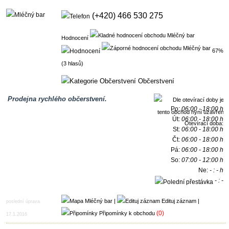
(+420) 466 530 275
Hodnocení
67%
(3 hlasů)
Občerstvení
Prodejna rychlého občerstvení.
Po:
06:00 - 18:00 h
Út:
06:00 - 18:00 h
Otevírací doba:
St:
06:00 - 18:00 h
Čt:
06:00 - 18:00 h
Pá:
06:00 - 18:00 h
So:
07:00 - 12:00 h
Ne:
- : - h
- : -
h
|
Edituj záznam
|
poslední úprava
(0)
Připomínky k obchodu
17.1.2016