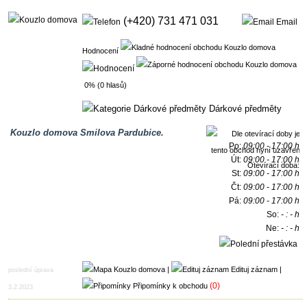
(+420) 731 471 031
Email
Hodnocení
0% (0 hlasů)
Dárkové předměty
Kouzlo domova Smilova Pardubice.
Po:
09:00 - 17:00 h
Út:
09:00 - 17:00 h
Otevírací doba:
St:
09:00 - 17:00 h
Čt:
09:00 - 17:00 h
Pá:
09:00 - 17:00 h
So:
- : - h
Ne:
- : - h
12:00 - 13:00 h
|
Edituj záznam
|
poslední úprava
(0)
Připomínky k obchodu
3.2.2023