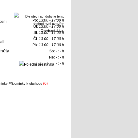
Po:
13:00 - 17:00 h
Út:
13:00 - 17:00 h
Otevírací doba:
St:
13:00 - 17:00 h
Čt:
13:00 - 17:00 h
ail
Pá:
13:00 - 17:00 h
měty
So:
- : - h
Ne:
- : - h
- : - h
(0)
Připomínky k obchodu