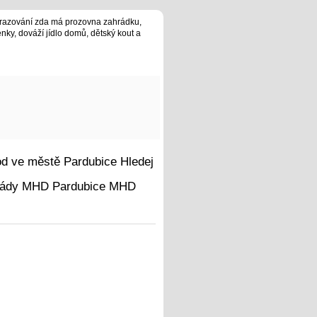
brazování zda má prozovna zahrádku,
enky, dováží jídlo domů, dětský kout a
Hledej
MHD