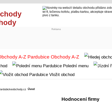
V detailu obchodu přidáno zo
wi-fi, točenou kofolu, platbu kartou, akceptuje strav
pivo z tanku.
chody
Reklama
Obchody A-Z
chod
Polední menu
Vložit obchod
Úvod
Hodnocení firmy