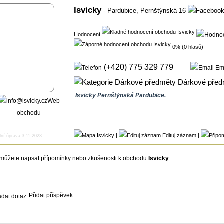
Isvicky
- Pardubice,
Pernštýnská 16
Hodnocení
0% (0 hlasů)
(+420) 775 329 779
Em
Dárkové před
Isvicky Pernštýnská Pardubice.
Web
obchodu
|
Edituj záznam
|
dní úprava 3.11.2023
můžete napsat přípomínky nebo zkušenosti k obchodu
Isvicky
Přidat příspěvek