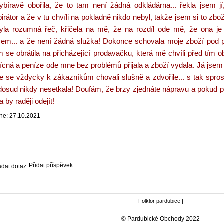
ybíravě obořila, že to tam není žádná odkládárna... řekla jsem 
pirátor a že v tu chvíli na pokladně nikdo nebyl, takže jsem si to zboží
yla rozumná řeč, křičela na mě, že na rozdíl ode mě, že ona je v
sem... a že není žádná služka! Dokonce schovala moje zboží pod pu
m se obrátila na přicházející prodavačku, která mě chvíli před tím 
řícná a peníze ode mne bez problémů přijala a zboží vydala. Já js
e se vždycky k zákazníkům chovali slušně a zdvořile... s tak sp
dosud nikdy nesetkala! Doufám, že brzy zjednáte nápravu a pokud pa
 by raději odejít!
ne: 27.10.2021
Přidat příspěvek
Folklor pardubice
|
© Pardubické Obchody 2022