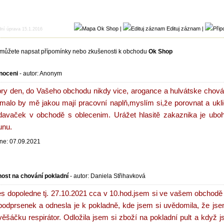
|
Edituj záznam
|
dní úprava 15.1.2016
můžete napsat přípomínky nebo zkušenosti k obchodu
Ok Shop
noceni
- autor:
Anonym
ry den, do Vašeho obchodu nikdy vice, arogance a hulvátske chov
ímalo by mě jakou mají pracovní naplň,myslím si,že porovnat a uklid
davaček v obchodě s oblecenim. Urážet hlasitě zakaznika je ub
unu.
ne: 07.09.2021
nost na chování pokladní
- autor:
Daniela Střihavková
s dopoledne tj. 27.10.2021 cca v 10.hod.jsem si ve vašem obchodě 
podprsenek a odnesla je k pokladně, kde jsem si uvědomila, že j
věšáčku respirátor. Odložila jsem si zboží na pokladní pult a když 