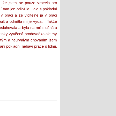
jí, že jsem se pouze vracela pro
 tam jen odložila... ale s pokladní
 práci a že viditelně já v práci
lt a odmítla mi je vydat!!! Takže
obsluhovala a byla na mě slušná a
em taky vyučená prodavačka ale my
rostým a neurvalým chováním jsem
ní pokladní nebaví práce s lidmi,