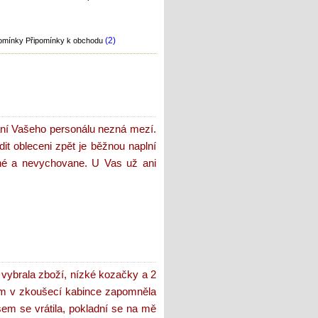
(2)
Připomínky k obchodu
ání Vašeho personálu nezná mezí.
it obleceni zpět je běžnou naplní
ohé a nevychovane. U Vas už ani
vybrala zboží, nízké kozačky a 2
sem v zkoušecí kabince zapomněla
jsem se vrátila, pokladní se na mě