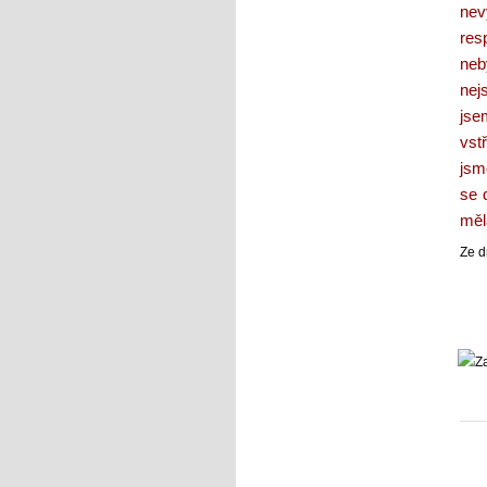
nev
res
neb
nej
jse
vst
jsm
se 
měla
Ze d