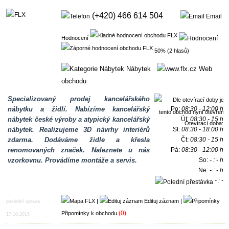
(+420) 466 614 504
Email
Hodnocení
50% (2 hlasů)
Nábytek
Web
obchodu
Specializovaný prodej kancelářského
nábytku a židlí. Nabízíme kancelářský
Po:
08:30 - 12:00 h
nábytek české výroby a atypický kancelářský
Út:
08:30 - 15 h
Otevírací doba:
nábytek. Realizujeme 3D návrhy interiérů
St:
08:30 - 18:00 h
zdarma. Dodáváme židle a křesla
Čt:
08:30 - 15 h
renomovaných značek. Naleznete u nás
Pá:
08:30 - 12:00 h
vzorkovnu. Provádíme montáže a servis.
So:
- : - h
Ne:
- : - h
- : -
h
|
Edituj záznam
|
poslední úprava
(0)
Připomínky k obchodu
17.10.2015