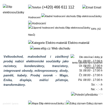
(+420) 466 611 112
Email
Hodnocení
64% (42
hlasů)
Elektro-materiál
Web obchodu
Velkoobchod, maloobchod i zásilkový
prodej nabízí elektronické součástky jako
Po:
08:00 - 17:00 h
rezistory, kondenzátory, tranzistory,
Út:
08:00 - 17:00 h
Otevírací doba:
integrované obvody, mikroprocesory, diody,
St:
08:00 - 17:00 h
paměti, kabely. Prodej svorek - Wago,
Čt:
08:00 - 17:00 h
Enika, displeje, měřicí přístroje,
Pá:
08:00 - 17:00 h
transformátory.
So:
- : - h
Ne:
- : - h
- : -
h
|
Edituj záznam
poslední úprava