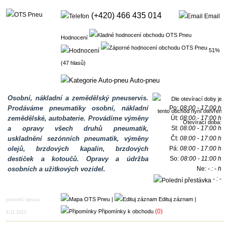
(+420) 466 435 014
Email
Hodnocení
51%
(47 hlasů)
Auto-pneu
Osobní, nákladní a zemědělský pneuservis.
Prodáváme pneumatiky osobní, nákladní
Po:
08:00 - 17:00 h
zemědělské, autobaterie. Provádíme výměny
Út:
08:00 - 17:00 h
Otevírací doba:
a opravy všech druhů pneumatik,
St:
08:00 - 17:00 h
uskladnění sezónních pneumatik, výměny
Čt:
08:00 - 17:00 h
olejů, brzdových kapalin, brzdových
Pá:
08:00 - 17:00 h
destiček a kotoučů. Opravy a údržba
So:
08:00 - 11:00 h
osobních a užitkových vozidel.
Ne:
- : - h
- : -
h
|
Edituj záznam
|
poslední úprava
(0)
Připomínky k obchodu
8.11.2015