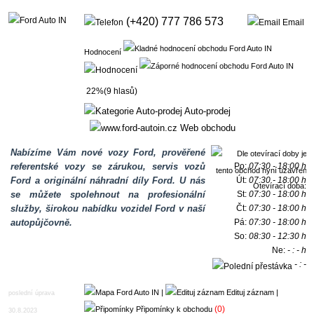
(+420) 777 786 573
Email
Hodnocení
22%(9 hlasů)
Auto-prodej
Web obchodu
Nabízíme Vám nové vozy Ford, prověřené
referentské vozy se zárukou, servis vozů
Po:
07:30 - 18:00 h
Ford a originální náhradní díly Ford. U nás
Út:
07:30 - 18:00 h
Otevírací doba:
se můžete spolehnout na profesionální
St:
07:30 - 18:00 h
služby, širokou nabídku vozidel Ford v naší
Čt:
07:30 - 18:00 h
autopůjčovně.
Pá:
07:30 - 18:00 h
So:
08:30 - 12:30 h
Ne:
- : - h
- : -
h
|
Edituj záznam
|
poslední úprava
(0)
Připomínky k obchodu
30.8.2023