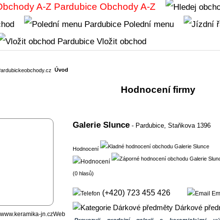
Obchody A-Z
chod
Polední menu
Vložit obchod
Úvod
Hodnocení firmy
Galerie Slunce
- Pardubice,
Staňkova 1396
Hodnocení
(0 hlasů)
(+420) 723 455 426
Em
Dárkové před
Web