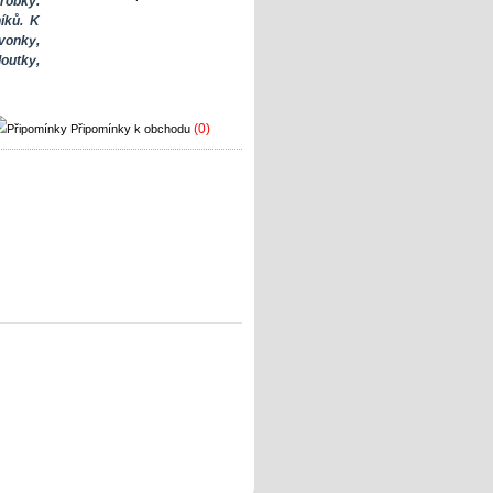
robky.
íků. K
vonky,
outky,
(0)
Připomínky k obchodu