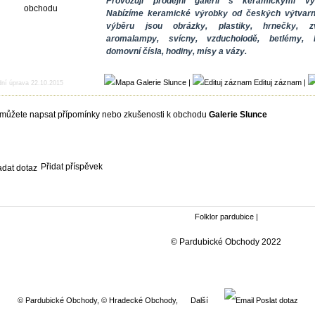
Provozuji prodejní galerii s keramickými vý
obchodu
Nabízíme keramické výrobky od českých výtvarn
výběru jsou obrázky, plastiky, hrnečky, z
aromalampy, svícny, vzducholodě, betlémy, l
domovní čísla, hodiny, mísy a vázy.
|
Edituj záznam
|
dní úprava 22.10.2015
můžete napsat přípomínky nebo zkušenosti k obchodu
Galerie Slunce
Přidat příspěvek
Folklor pardubice
|
© Pardubické Obchody 2022
© Pardubické Obchody
,
© Hradecké Obchody
,
Další
Poslat dotaz