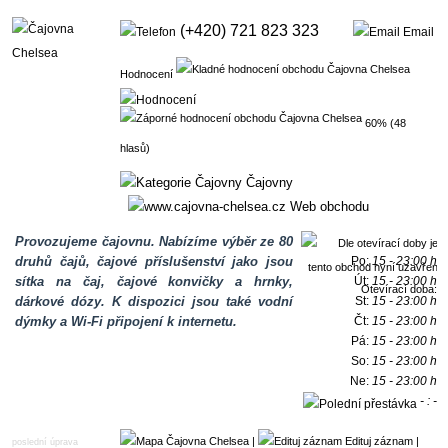
(+420) 721 823 323
Email
Hodnocení
60% (48
hlasů)
Čajovny
Web obchodu
Provozujeme čajovnu. Nabízíme výběr ze 80
druhů čajů, čajové příslušenství jako jsou
Po:
15 - 23:00 h
sítka na čaj, čajové konvičky a hrnky,
Út:
15 - 23:00 h
Otevírací doba:
dárkové dózy. K dispozici jsou také vodní
St:
15 - 23:00 h
dýmky a Wi-Fi připojení k internetu.
Čt:
15 - 23:00 h
Pá:
15 - 23:00 h
So:
15 - 23:00 h
Ne:
15 - 23:00 h
- : -
h
|
Edituj záznam
|
poslední úprava