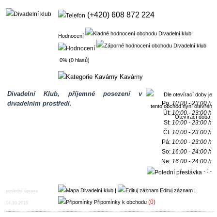
(+420) 608 872 224
Hodnocení
0% (0 hlasů)
Kavárny
Divadelní Klub, příjemné posezení v
divadelním prostředí.
Po:
10:00 - 23:00 h
Út:
10:00 - 23:00 h
Otevírací doba:
St:
10:00 - 23:00 h
Čt:
10:00 - 23:00 h
Pá:
10:00 - 23:00 h
So:
16:00 - 24:00 h
Ne:
16:00 - 24:00 h
- : -
h
|
Edituj záznam
|
poslední úprava
(0)
Připomínky k obchodu
14.10.2015