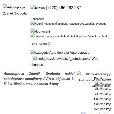
(+420) 466 262 237
Hodnocení
49% (43 hlasů)
Auto-doprava
Web
obchodu
Autodoprava Zdeněk Svoboda nabízí
autodopravu kontejnery AVIA s objemem 3,
Po:
Nonstop
5, 9 a 15m3 o max. nosnosti 4 tuny.
Út:
Nonstop
Otevírací doba:
St:
Nonstop
Čt:
Nonstop
Pá:
Nonstop
So:
Nonstop
Ne:
Nonstop