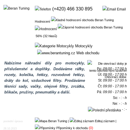
(+420) 466 330 895
Email
Hodnocení
56% (32 hlasů)
Motocykly
Web obchodu
Nabízíme náhradní díly pro motocykly,
příslušenství a doplňky. Dodáváme ráfky,
Po:
09:00 - 17:00 h
rozety, kolečka, řetězy, rozvodové řetězy,
Út:
09:00 - 17:00 h
Otevírací doba:
dráty do kol, vzduchové filtry. Prodáváme
St:
09:00 - 17:00 h
těsnící sady, vačky, olejové filtry, zrcátka,
Čt:
09:00 - 17:00 h
blikače, pružiny, pneumatiky a další.
Pá:
09:00 - 17:00 h
So:
- : - h
Ne:
- : - h
- : -
h
|
Edituj záznam
|
poslední úprava
(0)
Připomínky k obchodu
28.10.2015