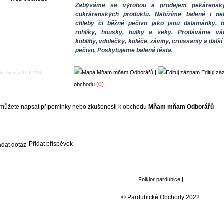
Zabýváme se výrobou a prodejem pekárensk
cukrárenských produktů. Nabízíme balené i ne
chleby či běžné pečivo jako jsou dalamánky, b
rohlíky, housky, bulky a veky. Prodáváme vá
koblihy, vdolečky, koláče, záviny, croissanty a dalš
pečivo. Poskytujeme balená těsta.
|
Edituj z
dní úprava 21.1.2016
(0)
obchodu
můžete napsat přípomínky nebo zkušenosti k obchodu
Mňam mňam Odborářů
Přidat příspěvek
Folklor pardubice
|
© Pardubické Obchody 2022