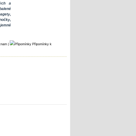
ých a
balené
agety,
nočky,
í jemné
áznam
|
Připomínky k