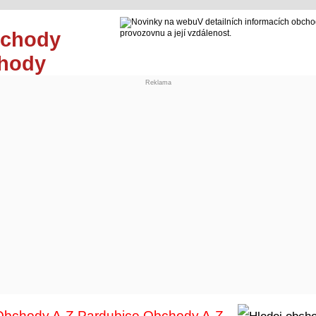
V detailních informacích obcho
provozovnu a její vzdálenost.
chody
Reklama
Obchody A-Z