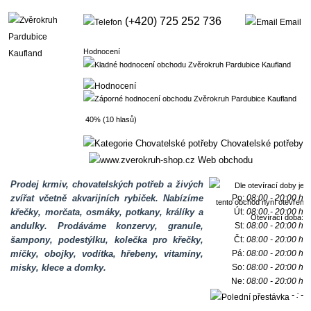
(+420) 725 252 736
Email
Hodnocení
40% (10 hlasů)
Chovatelské potřeby
Web obchodu
Prodej krmiv, chovatelských potřeb a živých
zvířat včetně akvarijních rybiček. Nabízíme
Po:
08:00 - 20:00 h
křečky, morčata, osmáky, potkany, králíky a
Út:
08:00 - 20:00 h
Otevírací doba:
andulky. Prodáváme konzervy, granule,
St:
08:00 - 20:00 h
šampony, podestýlku, kolečka pro křečky,
Čt:
08:00 - 20:00 h
míčky, obojky, vodítka, hřebeny, vitamíny,
Pá:
08:00 - 20:00 h
misky, klece a domky.
So:
08:00 - 20:00 h
Ne:
08:00 - 20:00 h
- : -