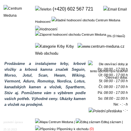
(+420) 602 567 721
Email
Hodnocení
0% (0 hlasů)
Krby
Web obchodu
Prodáváme a instalujeme krby, krbové
vložky a krbová kamna značek Seguin,
Po:
08:00 - 17:00 h
Morso, Jotul, Scan, Hwam, Wiking,
Út:
08:00 - 17:00 h
Otevírací doba:
Vermont, Aduro, Romotop, Nordica, Lotus,
St:
08:00 - 17:00 h
kanadských kamen a vložek, Spartherm,
Čt:
08:00 - 17:00 h
Stúv aj. Pomůžeme vám s výběrem podle
Pá:
08:00 - 17:00 h
vašich potřeb. Výhodné ceny. Ukázky kamen
So:
08:00 - 11:00 h
a vložek na prodejně.
Ne:
- : - h
- : -
h
|
Edituj záznam
|
poslední úprava
(0)
Připomínky k obchodu
25.10.2015