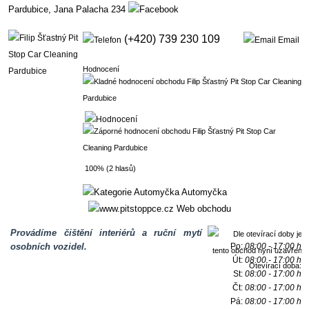
Pardubice,
Jana Palacha 234
(+420) 739 230 109
Email
Hodnocení
100% (2 hlasů)
Automyčka
Web obchodu
Provádíme čištění interiérů a ruční mytí
osobních vozidel.
Po:
08:00 - 17:00 h
Út:
08:00 - 17:00 h
Otevírací doba:
St:
08:00 - 17:00 h
Čt:
08:00 - 17:00 h
Pá:
08:00 - 17:00 h