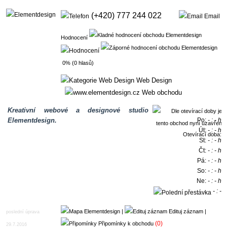
(+420) 777 244 022
Email
Hodnocení
0% (0 hlasů)
Web Design
Web obchodu
Kreativní webové a designové studio
Elementdesign.
Po:
- : - h
Út:
- : - h
Otevírací doba:
St:
- : - h
Čt:
- : - h
Pá:
- : - h
So:
- : - h
Ne:
- : - h
- : -
h
|
Edituj záznam
|
poslední úprava
(0)
Připomínky k obchodu
29.7.2016