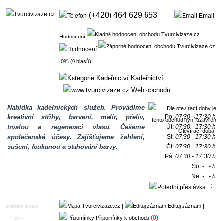
(+420) 464 629 653
Email
Hodnocení
0% (0 hlasů)
Kadeřnictví
Web obchodu
Nabídka kadeřnických služeb. Provádíme
kreativní střihy, barvení, melír, přeliv,
Po:
07:30 - 17:30 h
trvalou a regeneraci vlasů. Češeme
Út:
07:30 - 17:30 h
Otevírací doba:
společenské účesy. Zajišťujeme žehlení,
St:
07:30 - 17:30 h
sušení, foukanou a stahování barvy.
Čt:
07:30 - 17:30 h
Pá:
07:30 - 17:30 h
So:
- : - h
Ne:
- : - h
- : -
h
|
Edituj záznam
|
poslední úprava
(0)
Připomínky k obchodu
1.1.2017