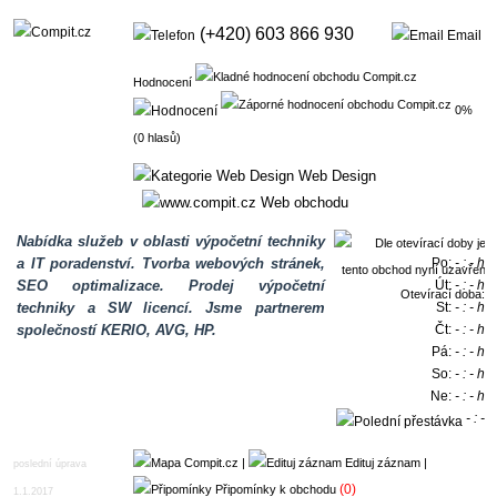
(+420) 603 866 930
Email
Hodnocení
0%
(0 hlasů)
Web Design
Web obchodu
Nabídka služeb v oblasti výpočetní techniky
a IT poradenství. Tvorba webových stránek,
Po:
- : - h
SEO optimalizace. Prodej výpočetní
Út:
- : - h
Otevírací doba:
techniky a SW licencí. Jsme partnerem
St:
- : - h
společností KERIO, AVG, HP.
Čt:
- : - h
Pá:
- : - h
So:
- : - h
Ne:
- : - h
- : -
h
|
Edituj záznam
|
poslední úprava
(0)
Připomínky k obchodu
1.1.2017