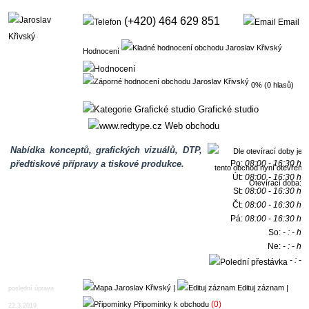
(+420) 464 629 851
Email
Hodnocení
0% (0 hlasů)
Grafické studio
Web obchodu
Nabídka konceptů, grafických vizuálů, DTP,
předtiskové přípravy a tiskové produkce.
Po:
08:00 - 16:30 h
Út:
08:00 - 16:30 h
Otevírací doba:
St:
08:00 - 16:30 h
Čt:
08:00 - 16:30 h
Pá:
08:00 - 16:30 h
So:
- : - h
Ne:
- : - h
- : -
h
|
Edituj záznam
|
poslední úprava
(0)
Připomínky k obchodu
22.3.2019