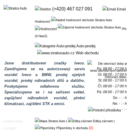
(+420) 467 027 091
Email
Hodnocení
0%
(0 hlasů)
Auto-prodej
Web obchodu
Jsme distributorem značky Iveco.
Zaměřujeme se na autorizovaný servis
Po:
08:00 - 17:00 h
vozidel Iveco a BMW, prodej ojetých
Út:
08:00 - 17:00 h
Otevírací doba:
vozidel, prodej náhradních dílů a dalšího.
St:
08:00 - 17:00 h
Poskytujeme odtahovou službu.
Čt:
08:00 - 17:00 h
Specializujeme se i na seřízení světel,
Pá:
08:00 - 17:00 h
zapůjčení náhradních vozidel, plnění
So:
- : - h
klimatizací, zajištění STK a emisí.
Ne:
- : - h
- : -
h
|
Edituj záznam
|
poslední úprava
(0)
Připomínky k obchodu
8.12.2019