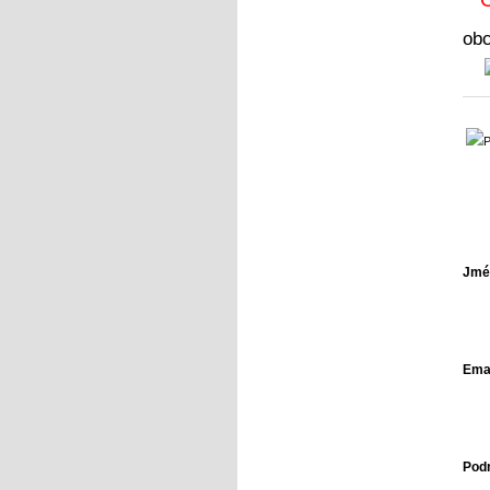
ob
Jmé
Emai
Pod