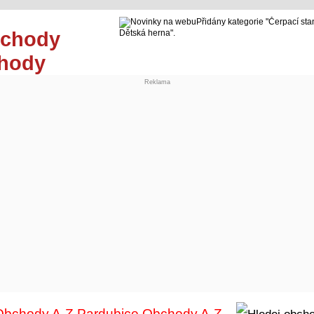
Přidány kategorie "Čerpací sta
Dětská herna".
chody
Reklama
Obchody A-Z