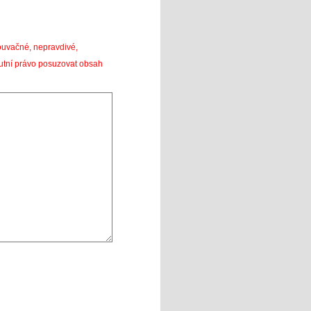
louvačné, nepravdivé,
utní právo posuzovat obsah