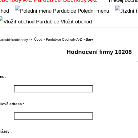
chod
Polední menu
Vložit obchod
Úvod
>
Pardubice Obchody A-Z
>
Bary
Hodnocení firmy 10208
no :
lová adresa :
název :