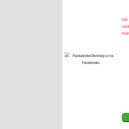
Zde 
zavá
hodn