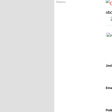
Reklama
ob
Jmé
Emai
Pod