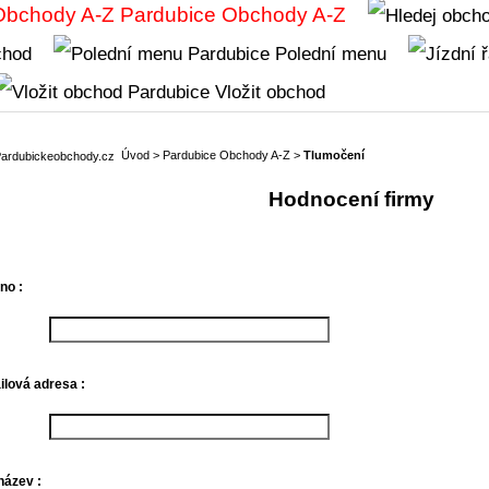
Obchody A-Z
chod
Polední menu
Vložit obchod
Úvod
>
Pardubice Obchody A-Z
>
Tlumočení
Hodnocení firmy
no :
lová adresa :
název :