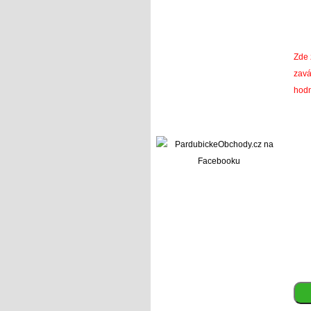
Zde 
zavá
hodn