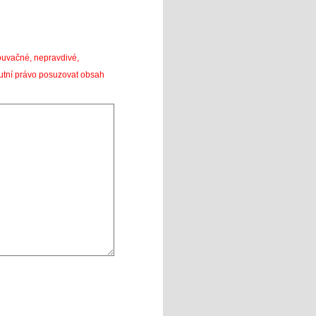
louvačné, nepravdivé,
utní právo posuzovat obsah