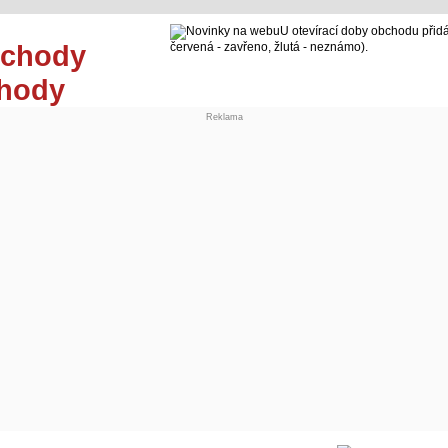
U otevírací doby obchodu přidá
červená - zavřeno, žlutá - neznámo).
chody
Reklama