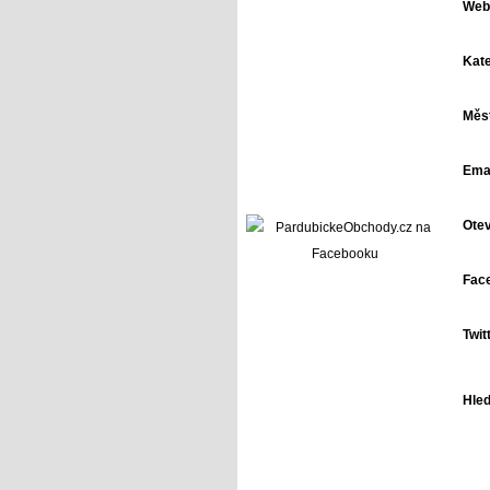
Web
Kate
Měst
Emai
Otev
Face
Twit
Hled