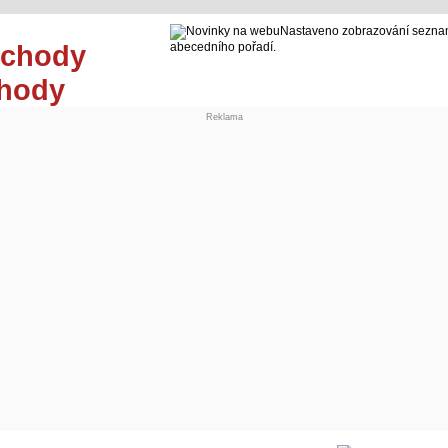
Nastaveno zobrazování seznam
abecedního pořadí.
chody
Reklama