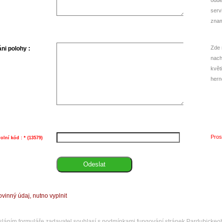
oddě
serv
zna
Zde 
ni polohy :
nach
květ
hern
Pros
olní kód : * (13579)
povinný údaj, nutno vyplnit
láním formuláře zadavatel souhlasí s podmínkami fungování stránek Pardubickeo