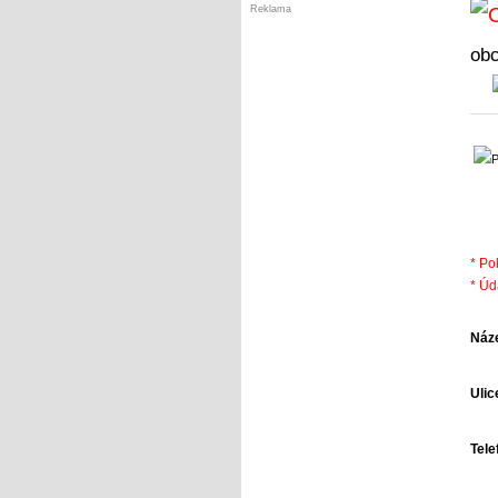
Reklama
ob
* Po
* Úd
Náze
Ulice
Tele