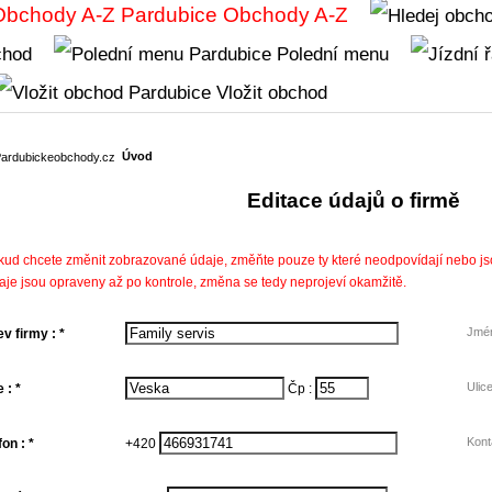
Obchody A-Z
chod
Polední menu
Vložit obchod
Úvod
Editace údajů o firmě
kud chcete změnit zobrazované údaje, změňte pouze ty které neodpovídají nebo j
aje jsou opraveny až po kontrole, změna se tedy neprojeví okamžitě.
Jmén
v firmy : *
Ulic
 : *
Čp :
Kont
fon : *
+420