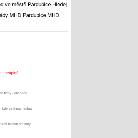
Hledej
MHD
sou neúplné.
o firmy / obchodu.
e, kde se firma nachází.
aktní telefon do firmy.