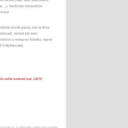
lte čárkou (např: auto, auta osobni,
is, ...). Neužívejte interpunkční
ménka!
můžete slovně popsat, kde se firma
ází(např. obchod leží mezi
inástvím a restaurací Kobelka, naproti
ě U Myšáka atd).
ím vložte kontrolní kod. 13579
bchody.cz. V připadě změn má majitel