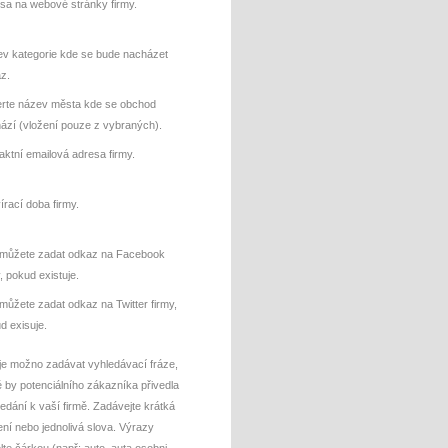
sa na webové stránky firmy.
v kategorie kde se bude nacházet
z.
rte název města kde se obchod
ází (vložení pouze z vybraných).
aktní emailová adresa firmy.
írací doba firmy.
můžete zadat odkaz na Facebook
y, pokud existuje.
můžete zadat odkaz na Twitter firmy,
d exisuje.
je možno zadávat vyhledávací fráze,
é by potenciálního zákazníka přivedla
hledání k vaší firmě. Zadávejte krátká
ení nebo jednolivá slova. Výrazy