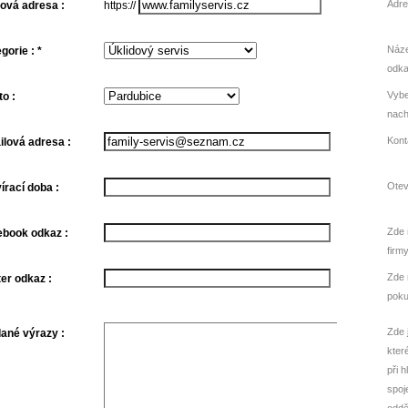
Adre
ová adresa :
https://
Náze
gorie : *
odka
Vybe
o :
nach
Kont
lová adresa :
Otev
írací doba :
Zde 
book odkaz :
firm
Zde 
ter odkaz :
poku
Zde 
ané výrazy :
kter
při 
spoj