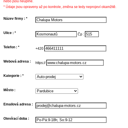
nebo jsou neúplné.
* Údaje jsou opraveny až po kontrole, změna se tedy neprojeví okamžitě.
Název firmy : *
f
/
o
Ulice : *
U
Čp :
k
s
f
n
Telefon : *
K
+420
t
d
f
Webová adresa :
A
https://
n
w
s
f
Kategorie : *
k
k
s
b
Město :
n
V
o
n
m
k
s
Emailová adresa :
o
K
n
e
(
a
p
f
z
Otevírací doba :
v
O
d
f