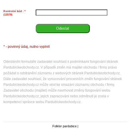
z
n
h
P
Kontrolní kód : *
a
v
(13579)
k
k
1
* - povinný údaj, nutno vyplnit
Odesláním formuláře zadavatel souhlasí s podmínkami fungování stránek
Pardubickeobchody.cz. V připadě změn má majitel obchodu / firmy právo
požádat o odstranění záznamu z webových stránek Pardubickeobchody.cz.
Dále zadavatel souhlasí, že vynucování procesních změn fungování stránek
Pardubickeobchody.cz může vést ke smazání záznamu obchodu / firmy.
Zadavatel obchodu (majitel) může navrhovat změny fungování webu
Pardubickeobchody.cz, jejich zapracováni nebo odmítnutí je zcela v
kompetenci správce webu Pardubickeobchody.cz.
Folklor pardubice
|