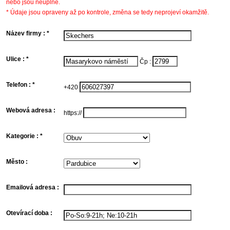
nebo jsou neúplné.
* Údaje jsou opraveny až po kontrole, změna se tedy neprojeví okamžitě.
Název firmy : *
f
/
o
Ulice : *
U
Čp :
k
s
f
n
Telefon : *
K
+420
t
d
f
Webová adresa :
A
https://
n
w
s
f
Kategorie : *
k
k
s
b
Město :
n
V
o
n
m
k
s
Emailová adresa :
o
K
n
e
(
a
p
f
z
Otevírací doba :
v
O
d
f