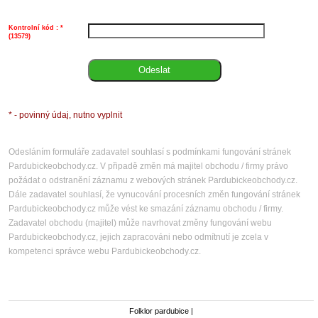
z
n
h
P
Kontrolní kód : *
a
v
(13579)
k
k
1
* - povinný údaj, nutno vyplnit
Odesláním formuláře zadavatel souhlasí s podmínkami fungování stránek
Pardubickeobchody.cz. V připadě změn má majitel obchodu / firmy právo
požádat o odstranění záznamu z webových stránek Pardubickeobchody.cz.
Dále zadavatel souhlasí, že vynucování procesních změn fungování stránek
Pardubickeobchody.cz může vést ke smazání záznamu obchodu / firmy.
Zadavatel obchodu (majitel) může navrhovat změny fungování webu
Pardubickeobchody.cz, jejich zapracováni nebo odmítnutí je zcela v
kompetenci správce webu Pardubickeobchody.cz.
Folklor pardubice
|