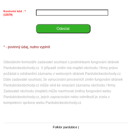
z
n
h
P
Kontrolní kód : *
a
v
(13579)
k
k
1
* - povinný údaj, nutno vyplnit
Odesláním formuláře zadavatel souhlasí s podmínkami fungování stránek
Pardubickeobchody.cz. V připadě změn má majitel obchodu / firmy právo
požádat o odstranění záznamu z webových stránek Pardubickeobchody.cz.
Dále zadavatel souhlasí, že vynucování procesních změn fungování stránek
Pardubickeobchody.cz může vést ke smazání záznamu obchodu / firmy.
Zadavatel obchodu (majitel) může navrhovat změny fungování webu
Pardubickeobchody.cz, jejich zapracováni nebo odmítnutí je zcela v
kompetenci správce webu Pardubickeobchody.cz.
Folklor pardubice
|