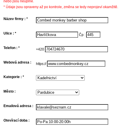
nebo jsou neúplné.
* Údaje jsou opraveny až po kontrole, změna se tedy neprojeví okamžitě.
Název firmy : *
f
/
o
Ulice : *
U
Čp :
k
s
f
n
Telefon : *
K
+420
t
d
f
Webová adresa :
A
https://
n
w
s
f
Kategorie : *
k
k
s
b
Město :
n
V
o
n
m
k
s
Emailová adresa :
o
K
n
e
(
a
p
f
z
Otevírací doba :
v
O
d
f