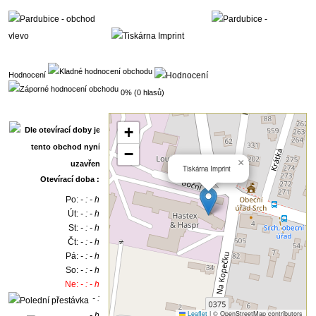
Hodnocení
0% (0 hlasů)
+
−
×
Tiskárna Imprint
Otevírací doba :
Po:
- : - h
Út:
- : - h
St:
- : - h
Čt:
- : - h
Pá:
- : - h
So:
- : - h
Ne:
- : - h
- :
Leaflet
|
© OpenStreetMap contributors
- h