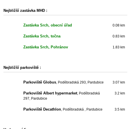
Nejbližší zastávka MHD :
Zastávka Srch, obecní úřad
0.08 km
Zastávka Srch, točna
0.83 km
Zastávka Srch, Pohránov
1.83 km
Nejbližší parkoviště :
Parkoviště Globus
, Poděbradská 293, Pardubice
3.07 km
Parkoviště Albert hypermarket
, Poděbradská
3.2 km
297, Pardubice
Parkoviště Decathlon
, Poděbradská , Pardubice
3.5 km