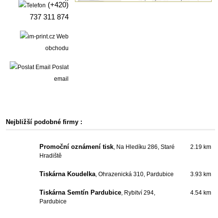
(+420)
737 311 874
Web
obchodu
Poslat
email
Nejbližší podobné firmy :
Promoční oznámení tisk
, Na Hledíku 286, Staré
2.19 km
Hradiště
Tiskárna Koudelka
, Ohrazenická 310, Pardubice
3.93 km
Tiskárna Semtín Pardubice
, Rybitví 294,
4.54 km
Pardubice