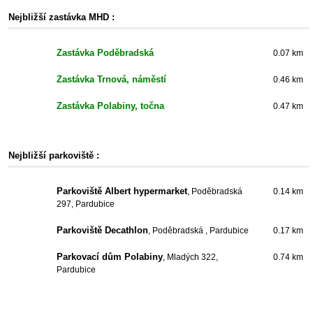
Nejbližší zastávka MHD :
Zastávka Poděbradská
0.07 km
Zastávka Trnová, náměstí
0.46 km
Zastávka Polabiny, točna
0.47 km
Nejbližší parkoviště :
Parkoviště Albert hypermarket
, Poděbradská
0.14 km
297, Pardubice
Parkoviště Decathlon
, Poděbradská , Pardubice
0.17 km
Parkovací dům Polabiny
, Mladých 322,
0.74 km
Pardubice