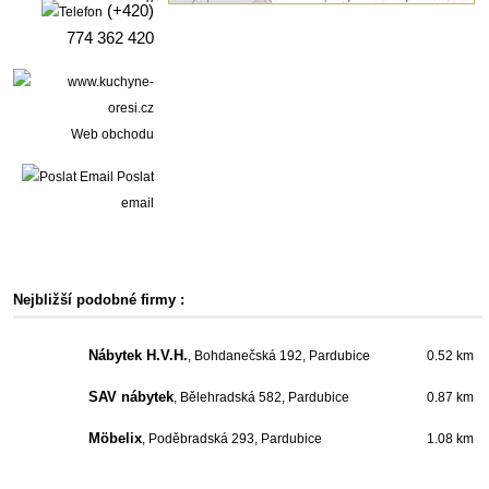
(+420)
774 362 420
Web obchodu
Poslat
email
Nejbližší podobné firmy :
Nábytek H.V.H.
, Bohdanečská 192, Pardubice
0.52 km
SAV nábytek
, Bělehradská 582, Pardubice
0.87 km
Möbelix
, Poděbradská 293, Pardubice
1.08 km